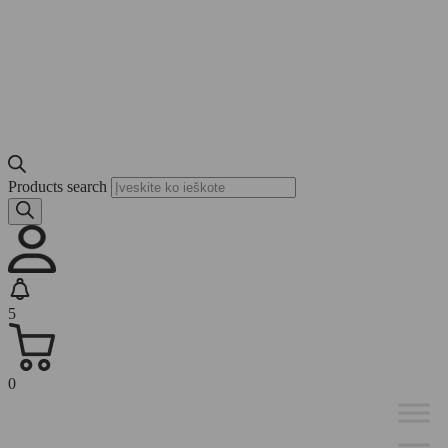
Products search
5
0