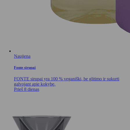
Naujiena
Fonte sirupai
FONTE sirupai yra 100 % veganiški, be glitimo ir sukurti
galvojant apie kokybę.
Prieš 8 dienas