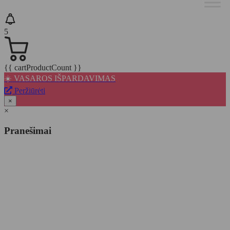
5
{{ cartProductCount }}
☀️ VASAROS IŠPARDAVIMAS
Peržiūrėti
×
×
Pranešimai