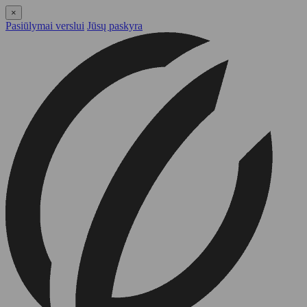
×
Pasiūlymai verslui
Jūsų paskyra