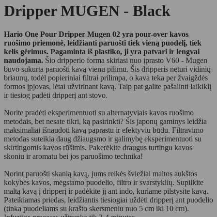
Dripper MUGEN - Black
Hario One Pour Dripper Mugen 02 yra pour-over kavos
ruošimo priemonė, leidžianti paruošti tiek vieną puodelį, tiek
kelis gėrimus. Pagaminta iš plastiko, ji yra patvari ir lengvai
naudojama.
Šio dripperio forma skiriasi nuo įprasto V60 - Mugen
buvo sukurta paruošti kavą vienu pilimu. Šis dripperis neturi vidinių
briaunų, todėl popieriniai filtrai prilimpa, o kava teka per žvaigždės
formos įpjovas, lėtai užvirinant kavą. Taip pat galite pašalinti laikiklį
ir tiesiog padėti dripperį ant stovo.
Norite pradėti eksperimentuoti su alternatyviais kavos ruošimo
metodais, bet nesate tikri, ką pasirinkti? Šis japonų gaminys leidžia
maksimaliai išnaudoti kavą paprastu ir efektyviu būdu. Filtravimo
metodas suteikia daug džiaugsmo ir galimybę eksperimentuoti su
skirtingomis kavos rūšimis. Pakerėkite draugus turtingu kavos
skoniu ir aromatu bei jos paruošimo technika!
Norint paruošti skanią kavą, jums reikės šviežiai maltos aukštos
kokybės kavos, mėgstamo puodelio, filtro ir svarstyklių. Supilkite
maltą kavą į dripperį ir padėkite jį ant indo, kuriame pilstysite kavą.
Pateikiamas priedas, leidžiantis tiesiogiai uždėti dripperį ant puodelio
(tinka puodeliams su krašto skersmeniu nuo 5 cm iki 10 cm).