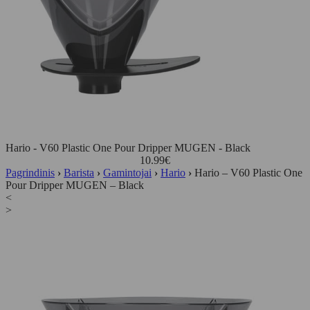
Hario - V60 Plastic One Pour Dripper MUGEN - Black
10.99
€
Pagrindinis
›
Barista
›
Gamintojai
›
Hario
›
Hario – V60 Plastic One
Pour Dripper MUGEN – Black
<
>