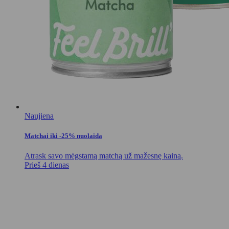
Naujiena
Matchai iki -25% nuolaida
Atrask savo mėgstamą matchą už mažesnę kainą.
Prieš 4 dienas