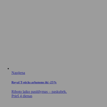
Naujiena
Royal T-sticks arbatoms iki -25%
Riboto laiko pasiūlymas – paskubėk.
Prieš 4 dienas