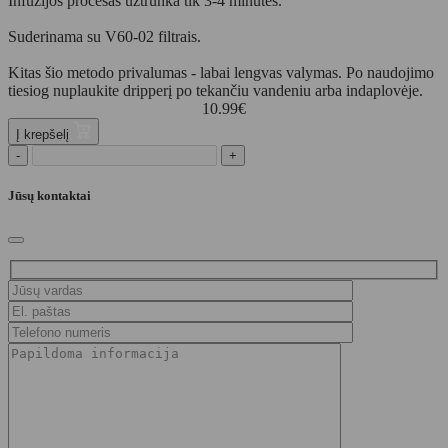
Infuzijos procesas užtrunka tik 3-4 minutes.
Suderinama su V60-02 filtrais.
Kitas šio metodo privalumas - labai lengvas valymas. Po naudojimo
tiesiog nuplaukite dripperį po tekančiu vandeniu arba indaplovėje.
10.99
€
Į krepšelį
-
+
Jūsų kontaktai