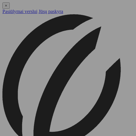
×
Pasiūlymai verslui
Jūsų paskyra