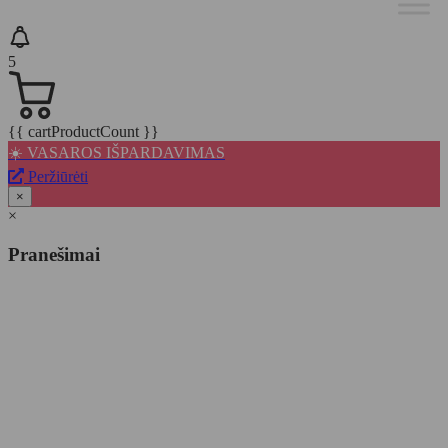
5
{{ cartProductCount }}
☀️ VASAROS IŠPARDAVIMAS
Peržiūrėti
×
×
Pranešimai