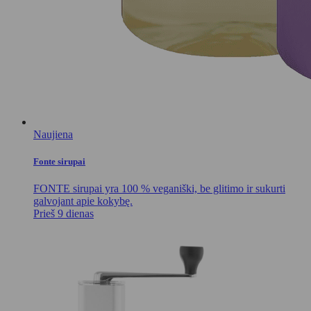
Naujiena
Fonte sirupai
FONTE sirupai yra 100 % veganiški, be glitimo ir sukurti
galvojant apie kokybę.
Prieš 9 dienas