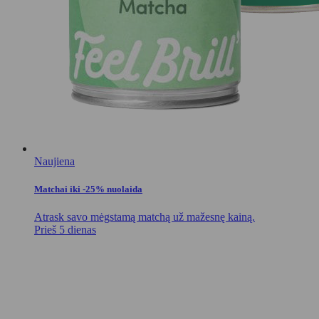
Naujiena
Matchai iki -25% nuolaida
Atrask savo mėgstamą matchą už mažesnę kainą.
Prieš 5 dienas