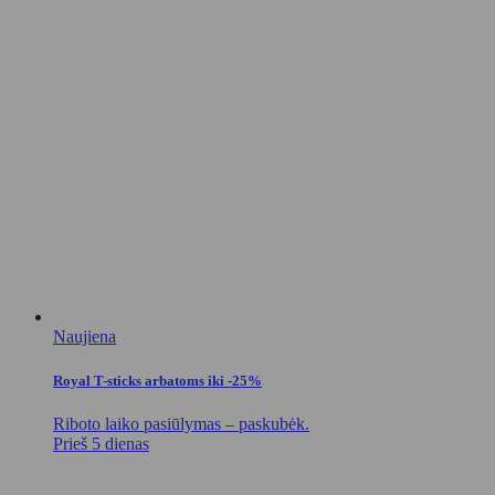
Naujiena
Royal T-sticks arbatoms iki -25%
Riboto laiko pasiūlymas – paskubėk.
Prieš 5 dienas