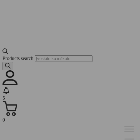
Products search
5
0