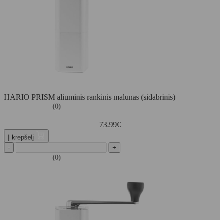
HARIO PRISM aliuminis rankinis malūnas (sidabrinis)
(0)
73.99
€
Į krepšelį
-
+
(0)