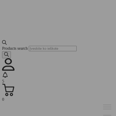
Products search
5
0