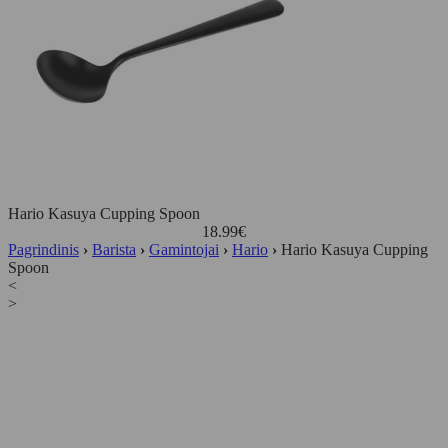
Hario Kasuya Cupping Spoon
18.99
€
Pagrindinis
›
Barista
›
Gamintojai
›
Hario
›
Hario Kasuya Cupping
Spoon
<
>