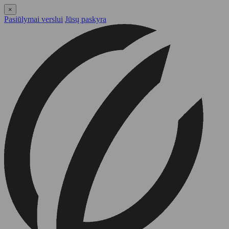
×
Pasiūlymai verslui
Jūsų paskyra