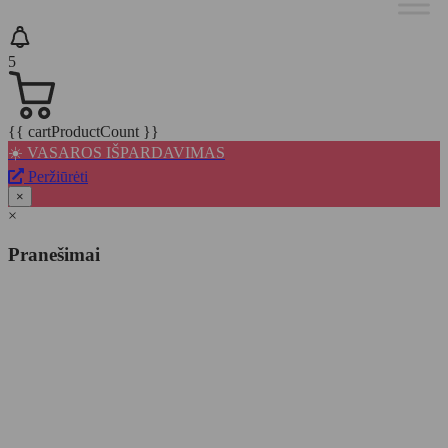
5
{{ cartProductCount }}
☀️ VASAROS IŠPARDAVIMAS
Peržiūrėti
×
×
Pranešimai