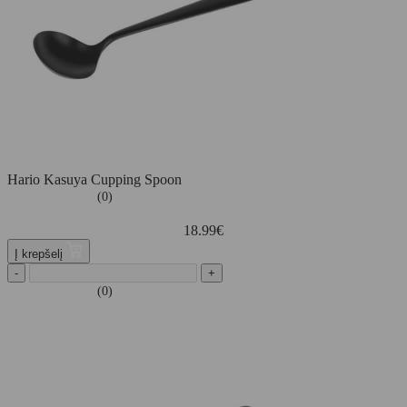
Hario Kasuya Cupping Spoon
(0)
18.99
€
Į krepšelį
-
+
(0)