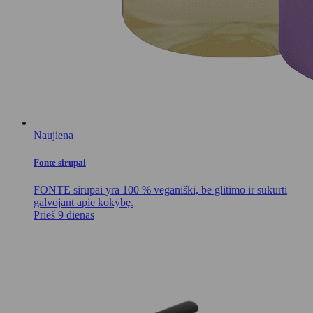
Naujiena
Fonte sirupai
FONTE sirupai yra 100 % veganiški, be glitimo ir sukurti
galvojant apie kokybę.
Prieš 9 dienas