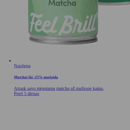
Naujiena
Matchai iki -25% nuolaida
Atrask savo mėgstamą matchą už mažesnę kainą.
Prieš 5 dienas