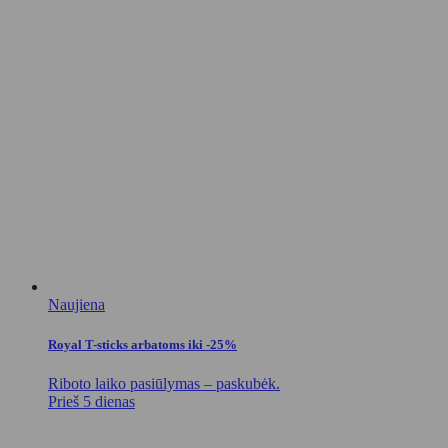
Naujiena
Royal T-sticks arbatoms iki -25%
Riboto laiko pasiūlymas – paskubėk.
Prieš 5 dienas