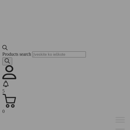
Products search
5
0