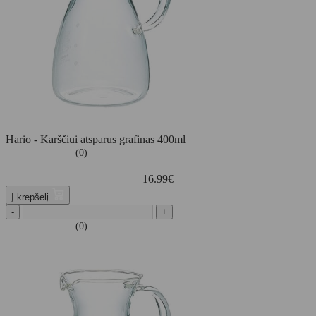
Hario - Karščiui atsparus grafinas 400ml
(0)
16.99
€
Į krepšelį
-
+
(0)