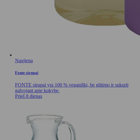
Naujiena
Fonte sirupai
FONTE sirupai yra 100 % veganiški, be glitimo ir sukurti
galvojant apie kokybę.
Prieš 8 dienas