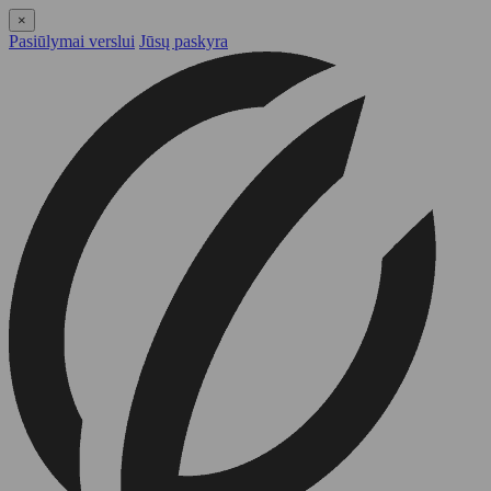
×
Pasiūlymai verslui
Jūsų paskyra