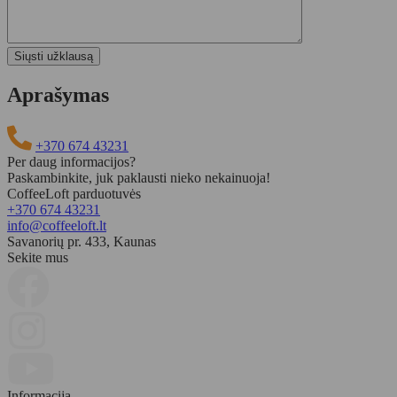
Aprašymas
+370 674 43231
Per daug informacijos?
Paskambinkite, juk paklausti nieko nekainuoja!
CoffeeLoft parduotuvės
+370 674 43231
info@coffeeloft.lt
Savanorių pr. 433, Kaunas
Sekite mus
Informacija