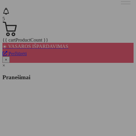
5
{{ cartProductCount }}
☀️ VASAROS IŠPARDAVIMAS
Peržiūrėti
×
×
Pranešimai