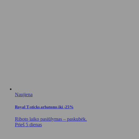
Naujiena
Royal T-sticks arbatoms iki -25%
Riboto laiko pasiūlymas – paskubėk.
Prieš 5 dienas