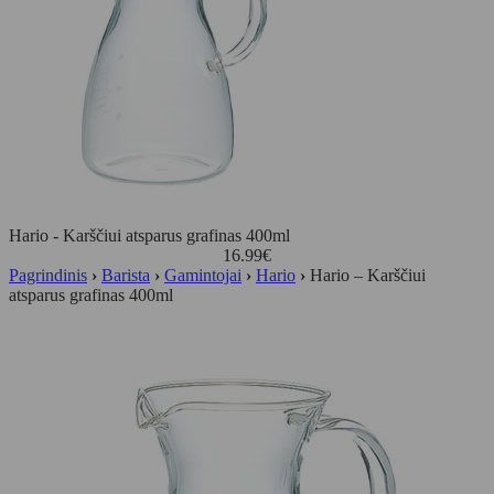
Hario - Karščiui atsparus grafinas 400ml
16.99
€
Pagrindinis
›
Barista
›
Gamintojai
›
Hario
›
Hario – Karščiui
atsparus grafinas 400ml