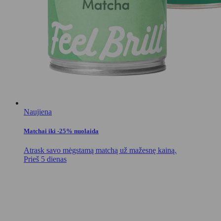
Naujiena
Matchai iki -25% nuolaida
Atrask savo mėgstamą matchą už mažesnę kainą.
Prieš 5 dienas