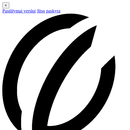
×
Pasiūlymai verslui
Jūsų paskyra