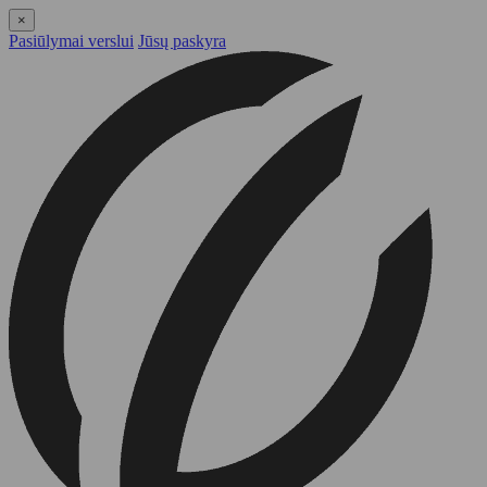
×
Pasiūlymai verslui
Jūsų paskyra