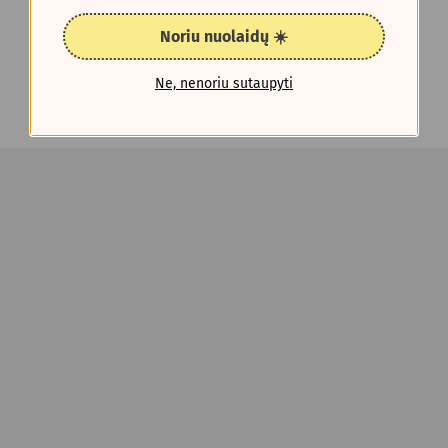
Noriu nuolaidų ☀️
Ne, nenoriu sutaupyti