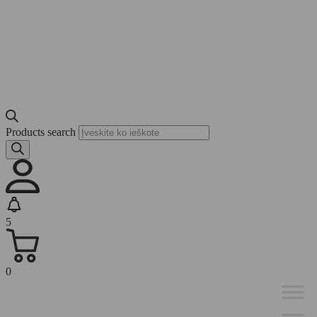
Products search
5
0