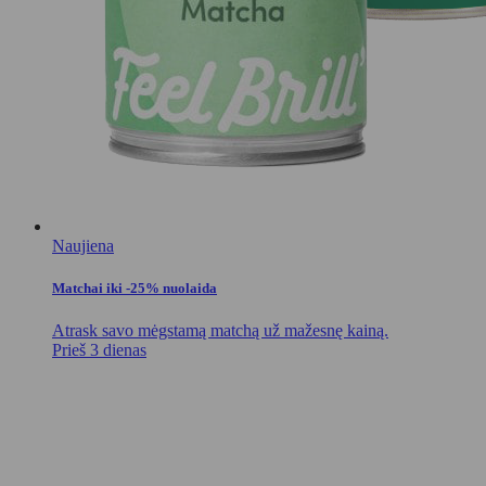
Naujiena
Matchai iki -25% nuolaida
Atrask savo mėgstamą matchą už mažesnę kainą.
Prieš 3 dienas