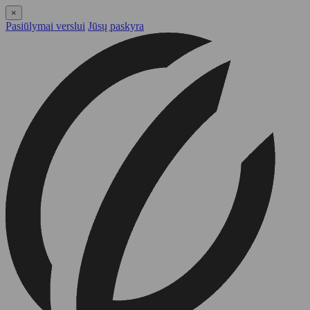
×
Pasiūlymai verslui
Jūsų paskyra