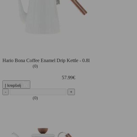
Hario Bona Coffee Enamel Drip Kettle - 0.8l
(0)
57.99
€
Į krepšelį
-
+
(0)