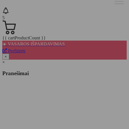
5
{{ cartProductCount }}
☀️ VASAROS IŠPARDAVIMAS
Peržiūrėti
×
×
Pranešimai