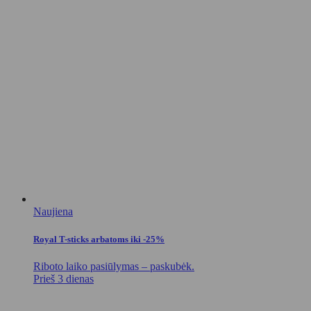
Naujiena
Royal T-sticks arbatoms iki -25%
Riboto laiko pasiūlymas – paskubėk.
Prieš 3 dienas