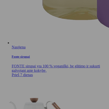
Naujiena
Fonte sirupai
FONTE sirupai yra 100 % veganiški, be glitimo ir sukurti
galvojant apie kokybę.
Prieš 7 dienas