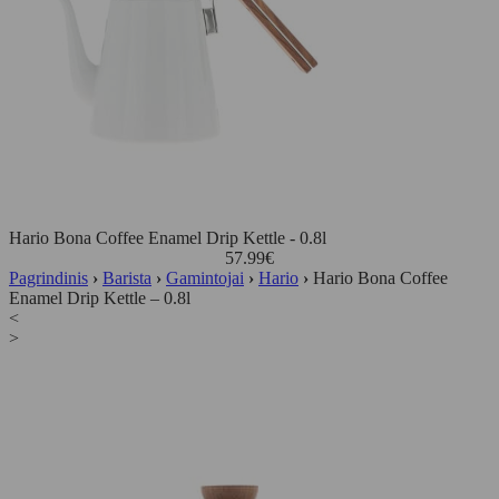
Hario Bona Coffee Enamel Drip Kettle - 0.8l
57.99
€
Pagrindinis
›
Barista
›
Gamintojai
›
Hario
›
Hario Bona Coffee
Enamel Drip Kettle – 0.8l
<
>