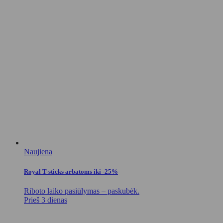
Naujiena
Royal T-sticks arbatoms iki -25%
Riboto laiko pasiūlymas – paskubėk.
Prieš 3 dienas