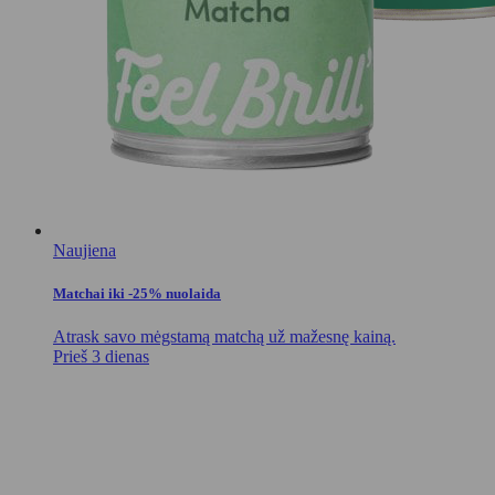
Naujiena
Matchai iki -25% nuolaida
Atrask savo mėgstamą matchą už mažesnę kainą.
Prieš 3 dienas