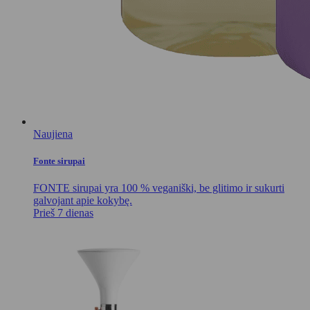
Naujiena
Fonte sirupai
FONTE sirupai yra 100 % veganiški, be glitimo ir sukurti
galvojant apie kokybę.
Prieš 7 dienas