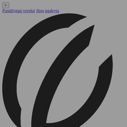
×
Pasiūlymai verslui
Jūsų paskyra