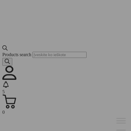
Products search
5
0