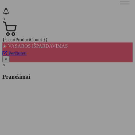
5
{{ cartProductCount }}
☀️ VASAROS IŠPARDAVIMAS
Peržiūrėti
×
×
Pranešimai