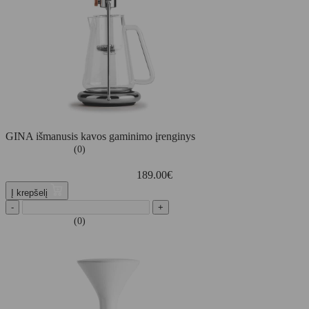
GINA išmanusis kavos gaminimo įrenginys
(0)
189.00
€
Į krepšelį
-
+
(0)