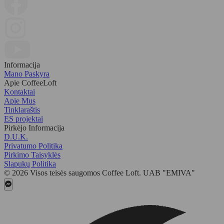
Informacija
Mano Paskyra
Apie CoffeeLoft
Kontaktai
Apie Mus
Tinklaraštis
ES projektai
Pirkėjo Informacija
D.U.K.
Privatumo Politika
Pirkimo Taisyklės
Slapukų Politika
© 2026 Visos teisės saugomos Coffee Loft. UAB "EMIVA"