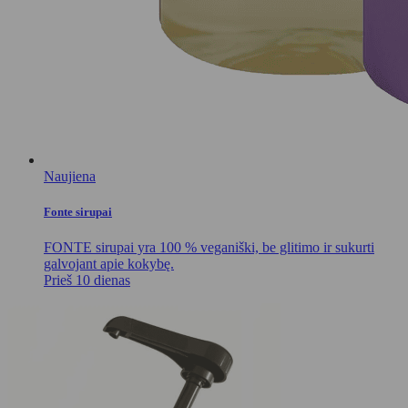
Naujiena
Fonte sirupai
FONTE sirupai yra 100 % veganiški, be glitimo ir sukurti
galvojant apie kokybę.
Prieš 10 dienas