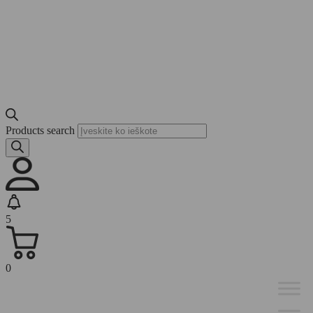
Products search
5
0