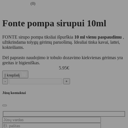
(0)
Fonte pompa sirupui 10ml
FONTE sirupo pompa tiksliai išpurškia
10 ml vienu paspaudimu
,
užtikrindama tolygų gėrimų paruošimą. Idealiai tinka kavai, lattei,
kokteiliams.
Dėl paprasto naudojimo ir tobulo dozavimo kiekvienas gėrimas yra
greitas ir higieniškas.
5.95
€
Į krepšelį
-
+
Jūsų kontaktai