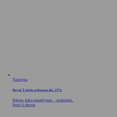
Naujiena
Royal T-sticks arbatoms iki -25%
Riboto laiko pasiūlymas – paskubėk.
Prieš 6 dienas