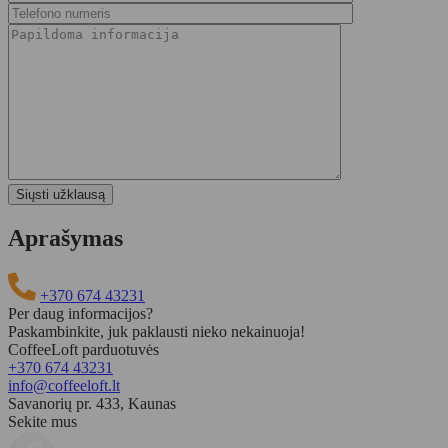
Aprašymas
+370 674 43231
Per daug informacijos?
Paskambinkite, juk paklausti nieko nekainuoja!
CoffeeLoft parduotuvės
+370 674 43231
info@coffeeloft.lt
Savanorių pr. 433, Kaunas
Sekite mus