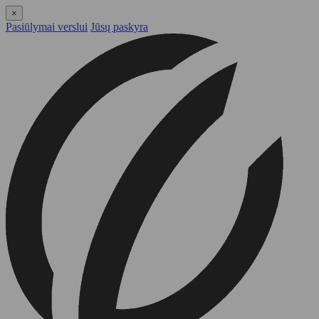
×
Pasiūlymai verslui
Jūsų paskyra