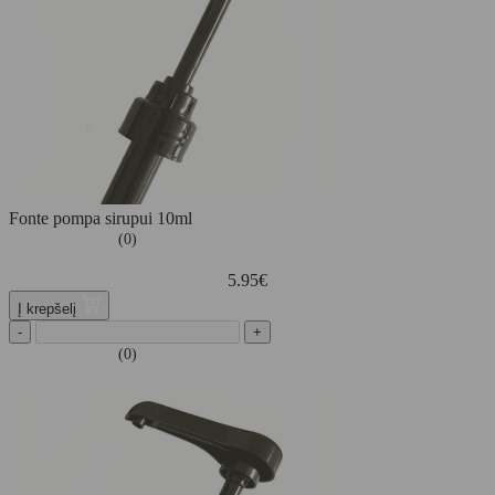
Fonte pompa sirupui 10ml
(0)
5.95
€
Į krepšelį
-
+
(0)