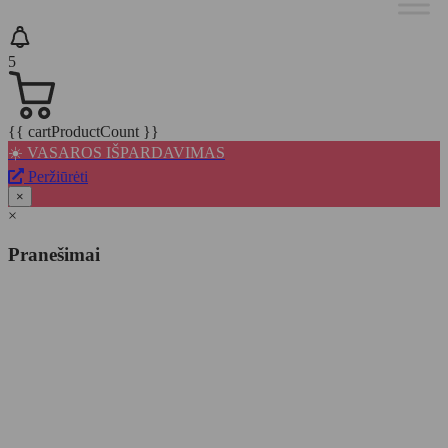
5
{{ cartProductCount }}
☀️ VASAROS IŠPARDAVIMAS
Peržiūrėti
×
×
Pranešimai