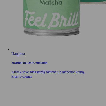
Naujiena
Matchai iki -25% nuolaida
Atrask savo mėgstamą matchą už mažesnę kainą.
Prieš 6 dienas