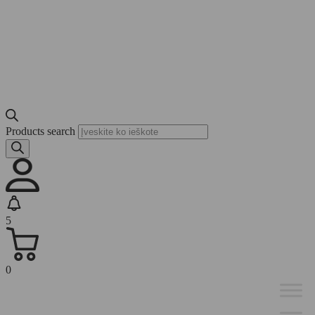
Products search
5
0