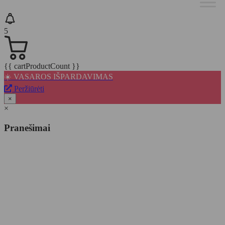
5
{{ cartProductCount }}
☀️ VASAROS IŠPARDAVIMAS
Peržiūrėti
×
×
Pranešimai