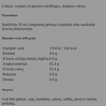
Cukrus, vanduo, kvapiosios medžiagos, degintas cukrus.
Paruošimas
Įmaišykite 20 ml į mėgstamą gėrimą ir patiekite arba naudokite
desertų dekoravimui.
Maistinė vertė (100 g/ml)
Energinė vertė
1104 kJ / 264 kcal
Riebalai
0.0 g
Iš kurių sočiųjų riebalų rūgščių
0.0 g
Angliavandeniai
65.4 g
Iš kurių cukrų
65.4 g
Baltymai
0.0 g
Druska
0.0 g
Alergenai
Gali būti glitimo, sojų, kiaušinių, salierų, sulfitų, pieno ir riešutų
pėdsakų.