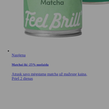
Naujiena
Matchai iki -25% nuolaida
Atrask savo mėgstamą matchą už mažesnę kainą.
Prieš 2 dienas