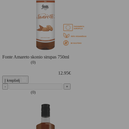
Fonte Amareto skonio sirupas 750ml
(0)
12.95
€
Į krepšelį
-
+
(0)