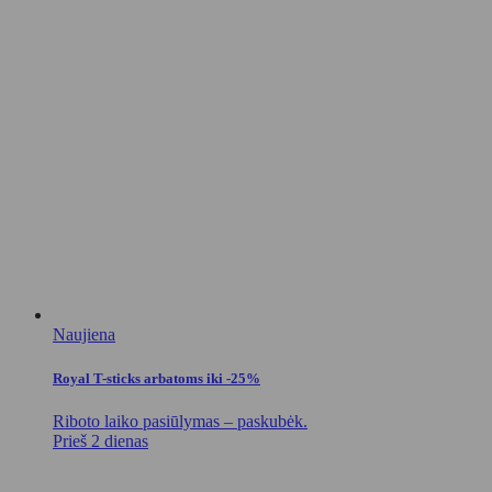
Naujiena
Royal T-sticks arbatoms iki -25%
Riboto laiko pasiūlymas – paskubėk.
Prieš 2 dienas