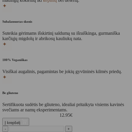
madingų kokteilių iki
kepinių
bei desertų.
✦
Subalansuotas skonis
Suteikia gėrimams išskirtinį saldumą su išraiškinga, gurmaniška
karčiųjų migdolų ir abrikosų kauliukų nata.
✦
100% Veganiškas
Visiškai augalinis, pagamintas be jokių gyvūninės kilmės priedų.
✦
Be gliuteno
Sertifikuota sudėtis be gliuteno, idealiai pritaikyta visiems kavinės
svečiams ar namų eksperimentams.
12.95
€
Į krepšelį
-
+