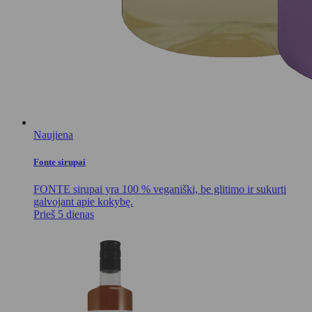
Naujiena
Fonte sirupai
FONTE sirupai yra 100 % veganiški, be glitimo ir sukurti
galvojant apie kokybę.
Prieš 5 dienas