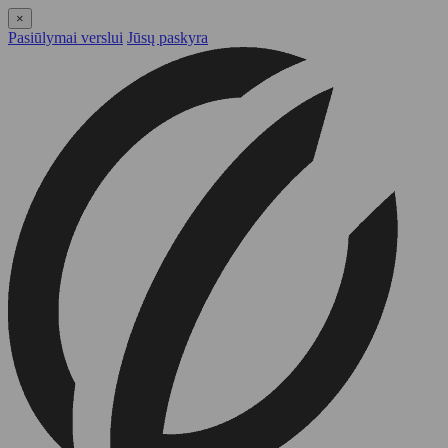
×
Pasiūlymai verslui
Jūsų paskyra