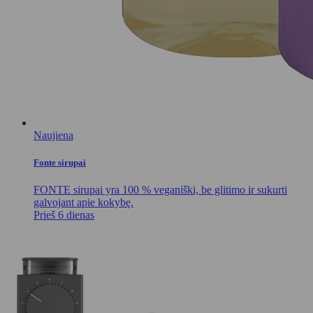
Naujiena
Fonte sirupai
FONTE sirupai yra 100 % veganiški, be glitimo ir sukurti
galvojant apie kokybę.
Prieš 6 dienas