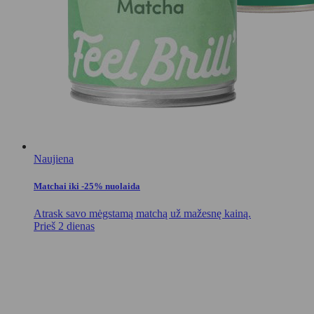
Naujiena
Matchai iki -25% nuolaida
Atrask savo mėgstamą matchą už mažesnę kainą.
Prieš 2 dienas