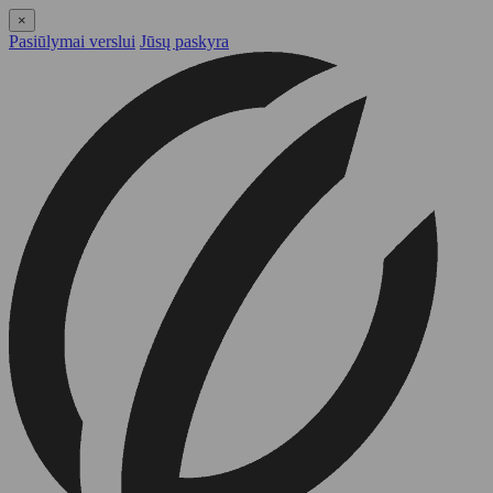
×
Pasiūlymai verslui
Jūsų paskyra