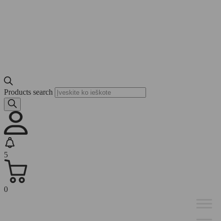
Products search
5
0