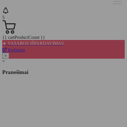
5
{{ cartProductCount }}
☀️ VASAROS IŠPARDAVIMAS
Peržiūrėti
×
×
Pranešimai