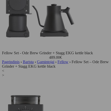
Fellow Set - Ode Brew Grinder + Stagg EKG kettle black
489.00
€
Pagrindinis
›
Barista
›
Gamintojai
›
Fellow
›
Fellow Set – Ode Brew
Grinder + Stagg EKG kettle black
<
>