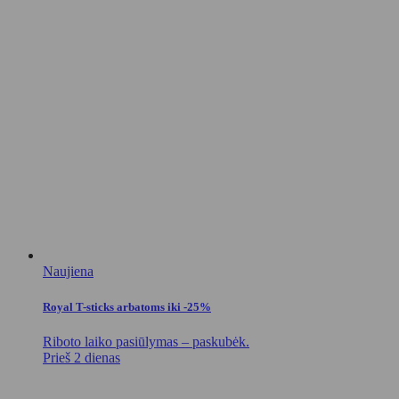
Naujiena
Royal T-sticks arbatoms iki -25%
Riboto laiko pasiūlymas – paskubėk.
Prieš 2 dienas