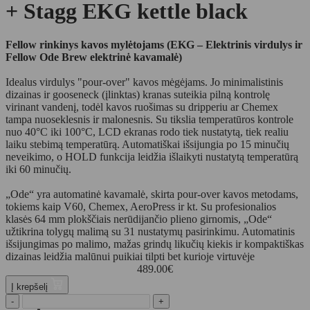
+ Stagg EKG kettle black
Fellow rinkinys kavos mylėtojams (EKG – Elektrinis virdulys ir
Fellow Ode Brew elektrinė kavamalė)
Idealus virdulys "pour-over" kavos mėgėjams. Jo minimalistinis
dizainas ir gooseneck (įlinktas) kranas suteikia pilną kontrolę
virinant vandenį, todėl kavos ruošimas su dripperiu ar Chemex
tampa nuoseklesnis ir malonesnis. Su tikslia temperatūros kontrole
nuo 40°C iki 100°C, LCD ekranas rodo tiek nustatytą, tiek realiu
laiku stebimą temperatūrą. Automatiškai išsijungia po 15 minučių
neveikimo, o HOLD funkcija leidžia išlaikyti nustatytą temperatūrą
iki 60 minučių.
„Ode“ yra automatinė kavamalė, skirta pour-over kavos metodams,
tokiems kaip V60, Chemex, AeroPress ir kt. Su profesionalios
klasės 64 mm plokščiais nerūdijančio plieno girnomis, „Ode“
užtikrina tolygų malimą su 31 nustatymų pasirinkimu. Automatinis
išsijungimas po malimo, mažas grindų likučių kiekis ir kompaktiškas
dizainas leidžia malūnui puikiai tilpti bet kurioje virtuvėje
489.00
€
Į krepšelį
-
+