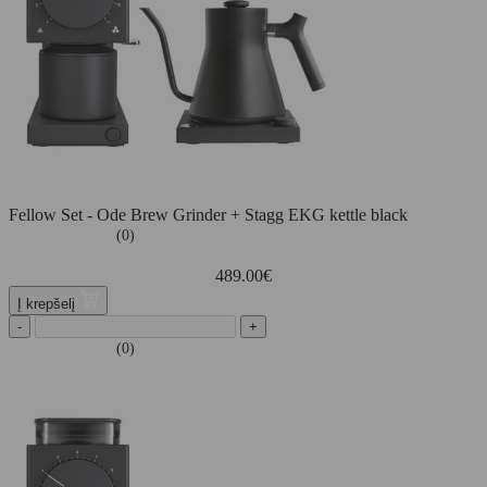
Fellow Set - Ode Brew Grinder + Stagg EKG kettle black
(0)
489.00
€
Į krepšelį
-
+
(0)