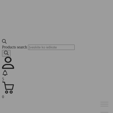
Products search
5
0