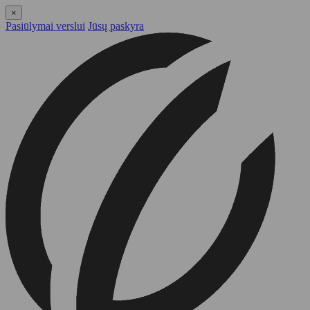
×
Pasiūlymai verslui
Jūsų paskyra