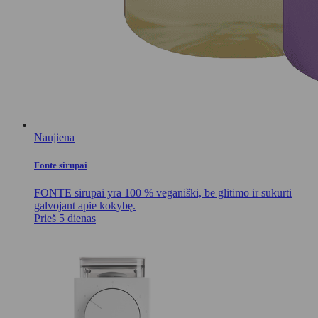
Naujiena
Fonte sirupai
FONTE sirupai yra 100 % veganiški, be glitimo ir sukurti
galvojant apie kokybę.
Prieš 5 dienas