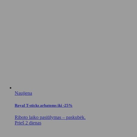
Naujiena
Royal T-sticks arbatoms iki -25%
Riboto laiko pasiūlymas – paskubėk.
Prieš 2 dienas