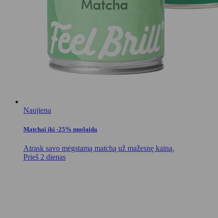
Naujiena
Matchai iki -25% nuolaida
Atrask savo mėgstamą matchą už mažesnę kainą.
Prieš 2 dienas