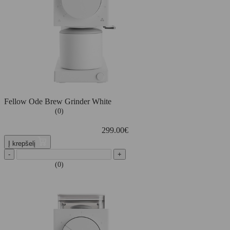
Fellow Ode Brew Grinder White
(0)
299.00
€
Į krepšelį
-
+
(0)