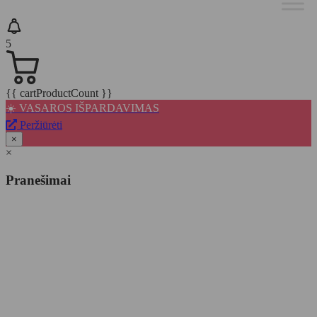
5
{{ cartProductCount }}
☀️ VASAROS IŠPARDAVIMAS
Peržiūrėti
×
×
Pranešimai