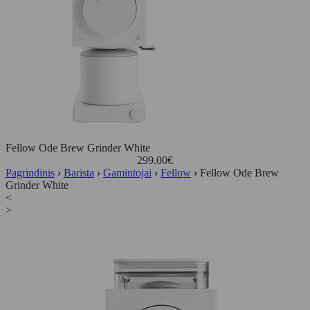
Fellow Ode Brew Grinder White
299.00
€
Pagrindinis
›
Barista
›
Gamintojai
›
Fellow
›
Fellow Ode Brew
Grinder White
<
>