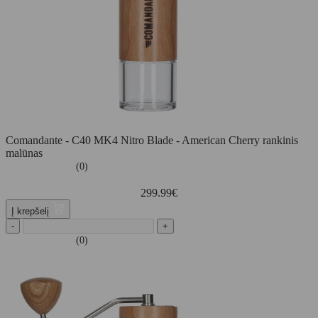
Comandante - C40 MK4 Nitro Blade - American Cherry rankinis
malūnas
(0)
299.99
€
Į krepšelį
-
+
(0)