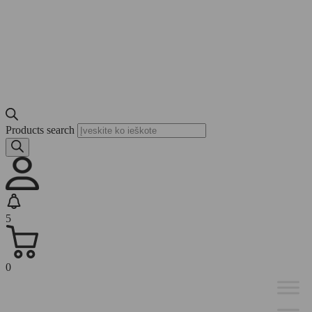
Products search
5
0