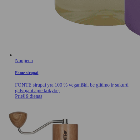
Naujiena
Fonte sirupai
FONTE sirupai yra 100 % veganiški, be glitimo ir sukurti
galvojant apie kokybę.
Prieš 9 dienas