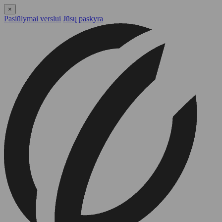
×
Pasiūlymai verslui
Jūsų paskyra