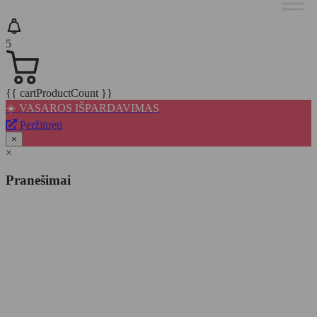
5
{{ cartProductCount }}
☀️ VASAROS IŠPARDAVIMAS
Peržiūrėti
×
×
Pranešimai