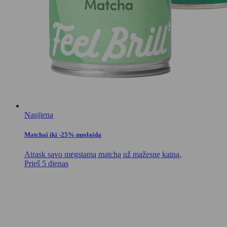
Naujiena
Matchai iki -25% nuolaida
Atrask savo mėgstamą matchą už mažesnę kainą.
Prieš 5 dienas