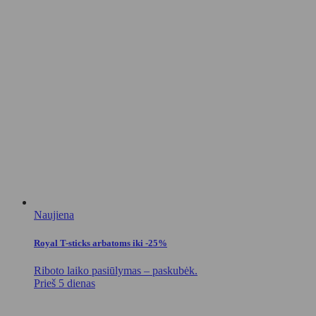
Naujiena
Royal T-sticks arbatoms iki -25%
Riboto laiko pasiūlymas – paskubėk.
Prieš 5 dienas