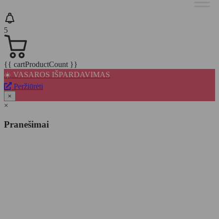
5
{{ cartProductCount }}
☀️ VASAROS IŠPARDAVIMAS
Peržiūrėti
×
×
Pranešimai