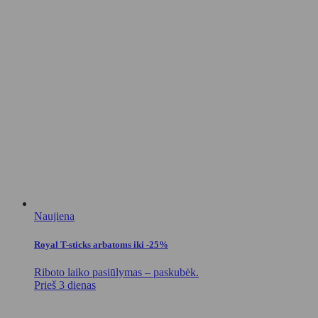
Naujiena
Royal T-sticks arbatoms iki -25%
Riboto laiko pasiūlymas – paskubėk.
Prieš 3 dienas