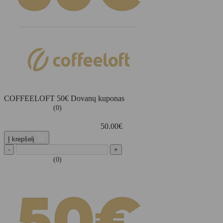
COFFEELOFT 50€ Dovanų kuponas
(0)
50.00
€
Į krepšelį
-
+
(0)