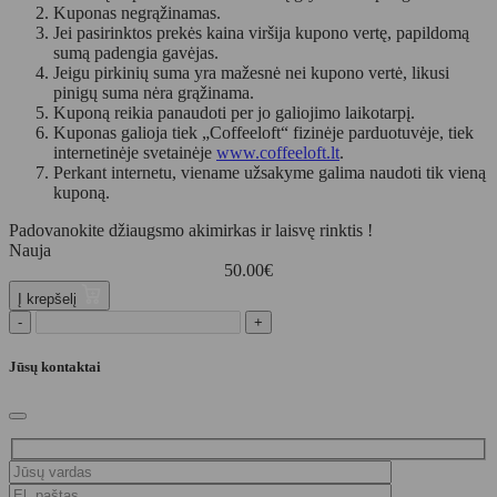
Kuponas negrąžinamas.
Jei pasirinktos prekės kaina viršija kupono vertę, papildomą
sumą padengia gavėjas.
Jeigu pirkinių suma yra mažesnė nei kupono vertė, likusi
pinigų suma nėra grąžinama.
Kuponą reikia panaudoti per jo galiojimo laikotarpį.
Kuponas galioja tiek „Coffeeloft“ fizinėje parduotuvėje, tiek
internetinėje svetainėje
www.coffeeloft.lt
.
Perkant internetu, viename užsakyme galima naudoti tik vieną
kuponą.
Padovanokite džiaugsmo akimirkas ir laisvę rinktis !
Nauja
50.00
€
Į krepšelį
-
+
Jūsų kontaktai