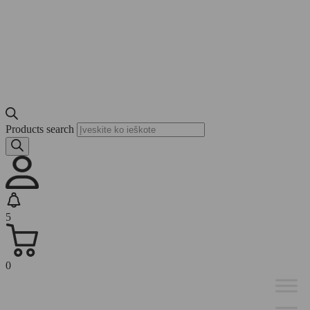
Products search
5
0