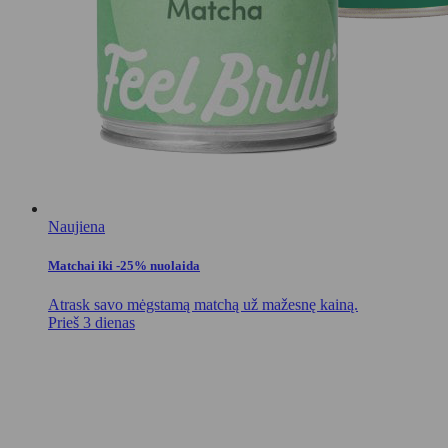
Naujiena
Matchai iki -25% nuolaida
Atrask savo mėgstamą matchą už mažesnę kainą.
Prieš 3 dienas