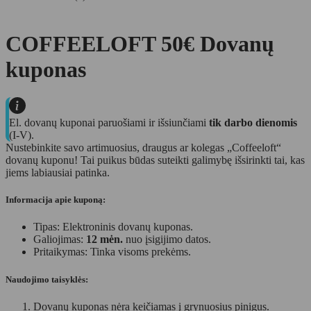
COFFEELOFT 50€ Dovanų
kuponas
El. dovanų kuponai paruošiami ir išsiunčiami
tik darbo dienomis
(I-V).
Nustebinkite savo artimuosius, draugus ar kolegas „Coffeeloft“
dovanų kuponu! Tai puikus būdas suteikti galimybę išsirinkti tai, kas
jiems labiausiai patinka.
Informacija apie kuponą:
Tipas: Elektroninis dovanų kuponas.
Galiojimas:
12 mėn.
nuo įsigijimo datos.
Pritaikymas: Tinka visoms prekėms.
Naudojimo taisyklės:
Dovanų kuponas nėra keičiamas į grynuosius pinigus.