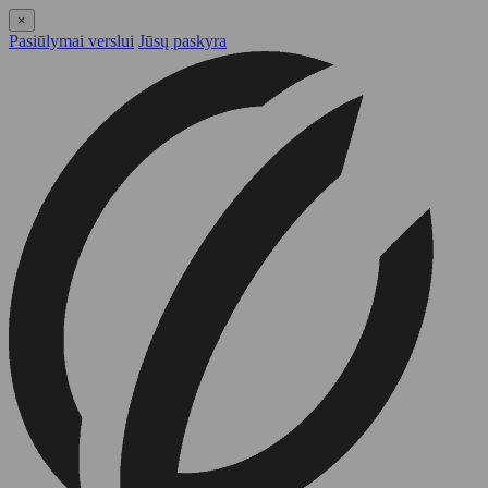
×
Pasiūlymai verslui
Jūsų paskyra