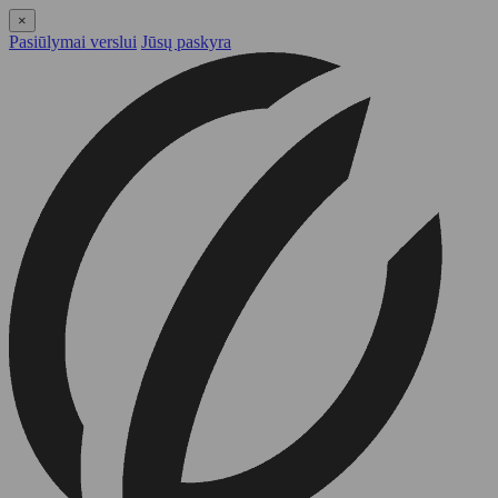
×
Pasiūlymai verslui
Jūsų paskyra