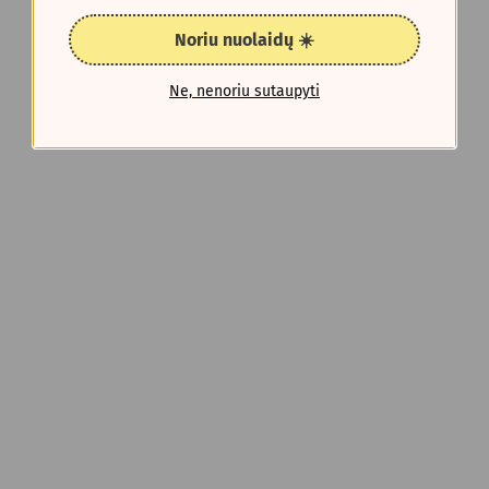
Noriu nuolaidų ☀️
Ne, nenoriu sutaupyti