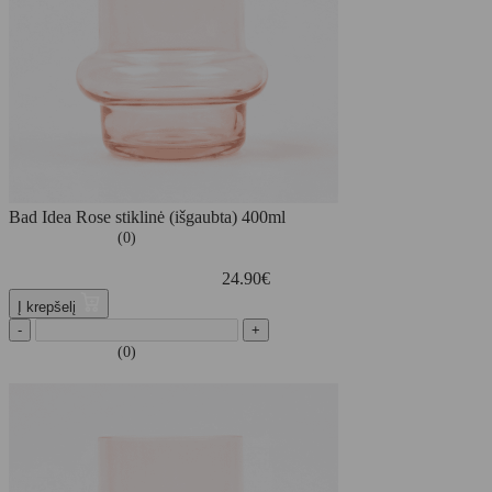
Bad Idea Rose stiklinė (išgaubta) 400ml
(0)
24.90
€
Į krepšelį
-
+
(0)