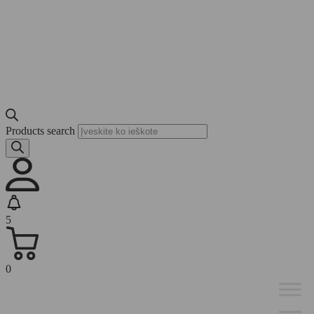
Products search
5
0