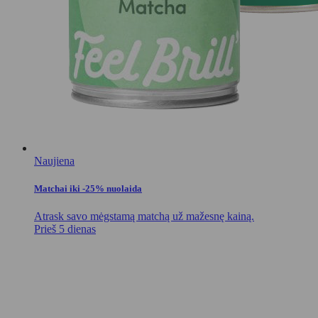
Naujiena
Matchai iki -25% nuolaida
Atrask savo mėgstamą matchą už mažesnę kainą.
Prieš 5 dienas