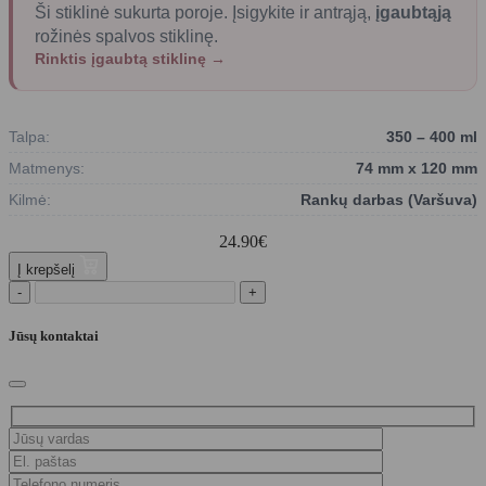
Ši stiklinė sukurta poroje. Įsigykite ir antrąją,
įgaubtąją
rožinės spalvos stiklinę.
Rinktis įgaubtą stiklinę →
Talpa:
350 – 400 ml
Matmenys:
74 mm x 120 mm
Kilmė:
Rankų darbas (Varšuva)
24.90
€
Į krepšelį
-
+
Jūsų kontaktai