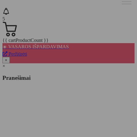
5
{{ cartProductCount }}
☀️ VASAROS IŠPARDAVIMAS
Peržiūrėti
×
×
Pranešimai