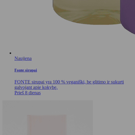
Naujiena
Fonte sirupai
FONTE sirupai yra 100 % veganiški, be glitimo ir sukurti
galvojant apie kokybę.
Prieš 8 dienas