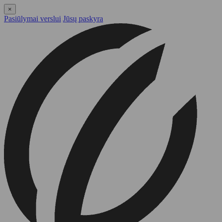
×
Pasiūlymai verslui
Jūsų paskyra