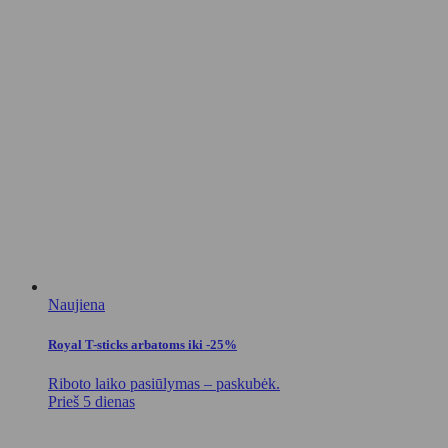
Naujiena
Royal T-sticks arbatoms iki -25%
Riboto laiko pasiūlymas – paskubėk.
Prieš 5 dienas