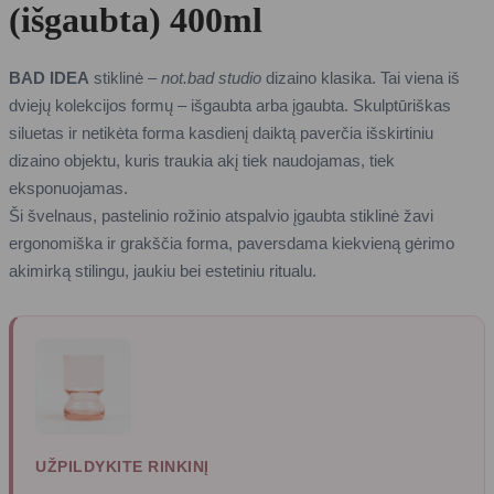
(išgaubta) 400ml
BAD IDEA
stiklinė –
not.bad studio
dizaino klasika. Tai viena iš
dviejų kolekcijos formų – išgaubta arba įgaubta. Skulptūriškas
siluetas ir netikėta forma kasdienį daiktą paverčia išskirtiniu
dizaino objektu, kuris traukia akį tiek naudojamas, tiek
eksponuojamas.
Ši švelnaus, pastelinio rožinio atspalvio įgaubta stiklinė žavi
ergonomiška ir grakščia forma, paversdama kiekvieną gėrimo
akimirką stilingu, jaukiu bei estetiniu ritualu.
UŽPILDYKITE RINKINĮ