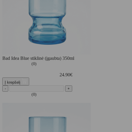
Bad Idea Blue stiklinė (įgaubta) 350ml
(0)
24.90
€
Į krepšelį
-
+
(0)