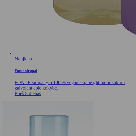
Naujiena
Fonte sirupai
FONTE sirupai yra 100 % veganiški, be glitimo ir sukurti
galvojant apie kokybę.
Prieš 8 dienas