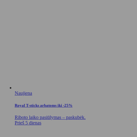
Naujiena
Royal T-sticks arbatoms iki -25%
Riboto laiko pasiūlymas – paskubėk.
Prieš 5 dienas