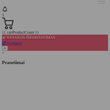
5
{{ cartProductCount }}
☀️ VASAROS IŠPARDAVIMAS
Peržiūrėti
×
×
Pranešimai