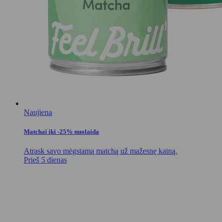
Naujiena
Matchai iki -25% nuolaida
Atrask savo mėgstamą matchą už mažesnę kainą.
Prieš 5 dienas