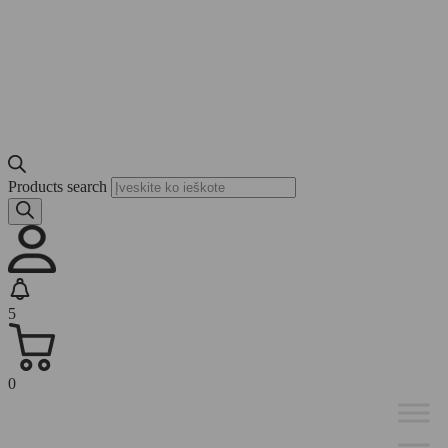
Products search
5
0