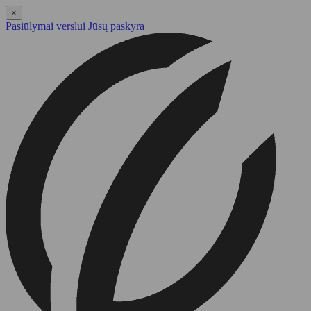
×
Pasiūlymai verslui
Jūsų paskyra