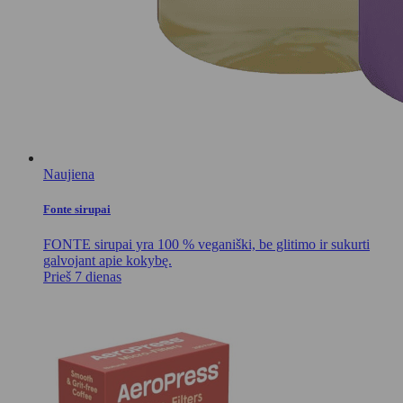
Naujiena
Fonte sirupai
FONTE sirupai yra 100 % veganiški, be glitimo ir sukurti
galvojant apie kokybę.
Prieš 7 dienas