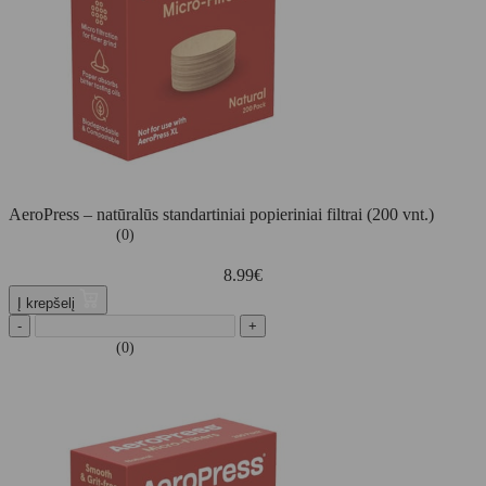
AeroPress – natūralūs standartiniai popieriniai filtrai (200 vnt.)
(0)
8.99
€
Į krepšelį
-
+
(0)