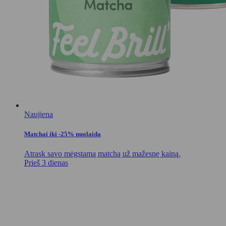
Naujiena
Matchai iki -25% nuolaida
Atrask savo mėgstamą matchą už mažesnę kainą.
Prieš 3 dienas