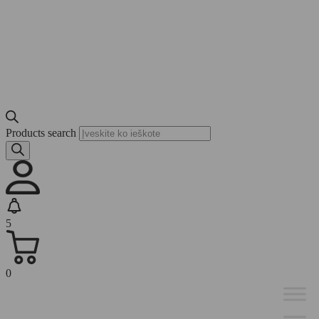
Products search
5
0