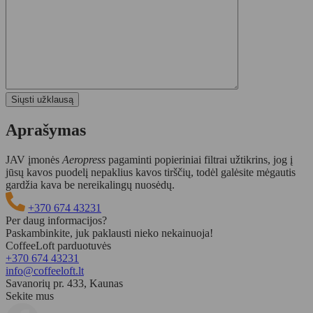
Aprašymas
JAV įmonės
Aeropress
pagaminti popieriniai filtrai užtikrins, jog į
jūsų kavos puodelį nepaklius kavos tirščių, todėl galėsite mėgautis
gardžia kava be nereikalingų nuosėdų.
+370 674 43231
Per daug informacijos?
Paskambinkite, juk paklausti nieko nekainuoja!
CoffeeLoft parduotuvės
+370 674 43231
info@coffeeloft.lt
Savanorių pr. 433, Kaunas
Sekite mus