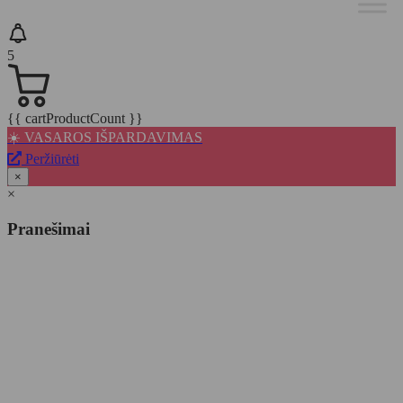
5
{{ cartProductCount }}
☀️ VASAROS IŠPARDAVIMAS
Peržiūrėti
×
×
Pranešimai