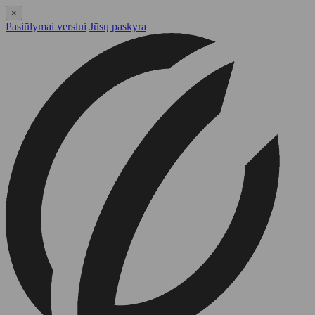
×
Pasiūlymai verslui
Jūsų paskyra