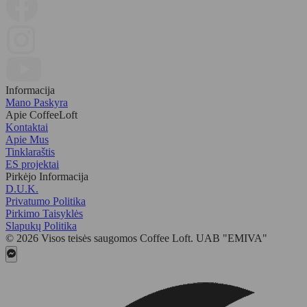
Informacija
Mano Paskyra
Apie CoffeeLoft
Kontaktai
Apie Mus
Tinklaraštis
ES projektai
Pirkėjo Informacija
D.U.K.
Privatumo Politika
Pirkimo Taisyklės
Slapukų Politika
© 2026 Visos teisės saugomos Coffee Loft. UAB "EMIVA"