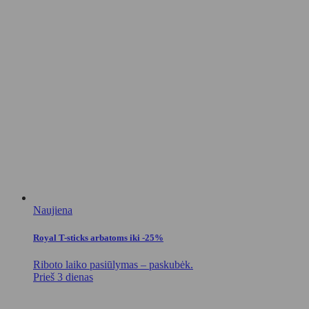
Naujiena
Royal T-sticks arbatoms iki -25%
Riboto laiko pasiūlymas – paskubėk.
Prieš 3 dienas