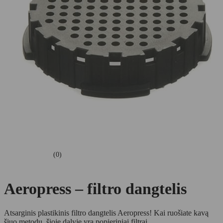
(0)
Aeropress – filtro dangtelis
Atsarginis plastikinis filtro dangtelis Aeropress! Kai ruošiate kavą
šiuo metodu, šioje dalyje yra popieriniai filtrai.