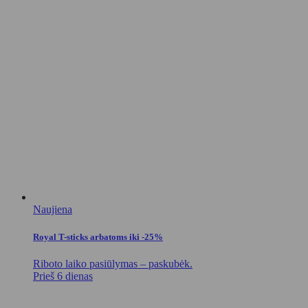
Naujiena
Royal T-sticks arbatoms iki -25%
Riboto laiko pasiūlymas – paskubėk.
Prieš 6 dienas