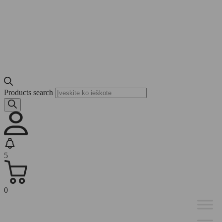
Products search
5
0