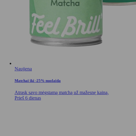
Naujiena
Matchai iki -25% nuolaida
Atrask savo mėgstamą matchą už mažesnę kainą.
Prieš 6 dienas