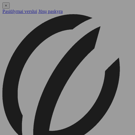
×
Pasiūlymai verslui
Jūsų paskyra