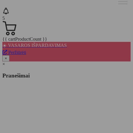
5
{{ cartProductCount }}
☀️ VASAROS IŠPARDAVIMAS
Peržiūrėti
×
×
Pranešimai