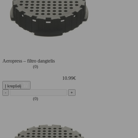
Aeropress – filtro dangtelis
(0)
10.99
€
Į krepšelį
-
+
(0)