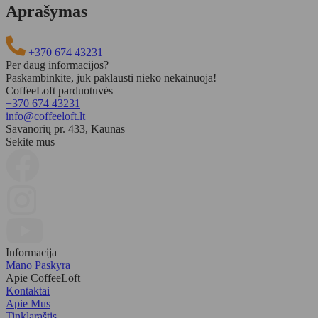
Aprašymas
+370 674 43231
Per daug informacijos?
Paskambinkite, juk paklausti nieko nekainuoja!
CoffeeLoft parduotuvės
+370 674 43231
info@coffeeloft.lt
Savanorių pr. 433, Kaunas
Sekite mus
Informacija
Mano Paskyra
Apie CoffeeLoft
Kontaktai
Apie Mus
Tinklaraštis