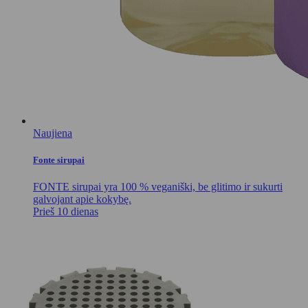
Naujiena
Fonte sirupai
FONTE sirupai yra 100 % veganiški, be glitimo ir sukurti
galvojant apie kokybę.
Prieš 10 dienas