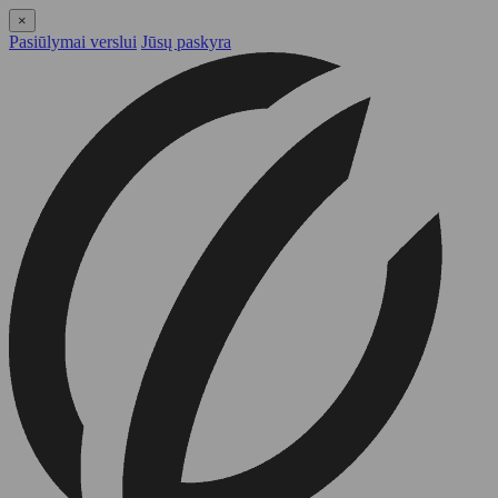
×
Pasiūlymai verslui
Jūsų paskyra