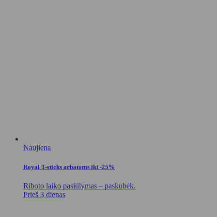
Naujiena
Royal T-sticks arbatoms iki -25%
Riboto laiko pasiūlymas – paskubėk.
Prieš 3 dienas