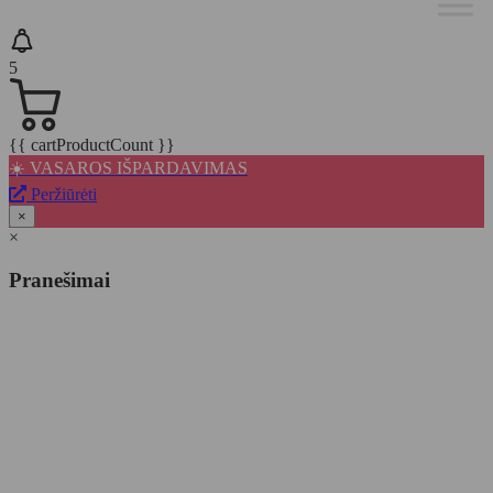
5
{{ cartProductCount }}
☀️ VASAROS IŠPARDAVIMAS
Peržiūrėti
×
×
Pranešimai