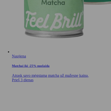
Naujiena
Matchai iki -25% nuolaida
Atrask savo mėgstamą matchą už mažesnę kainą.
Prieš 3 dienas