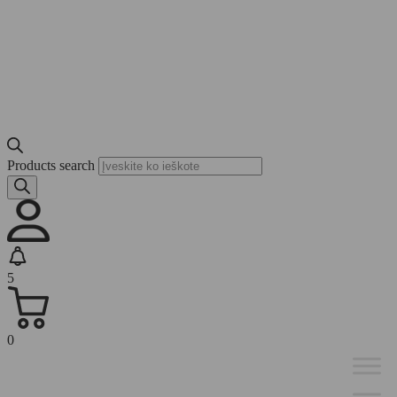
Products search
5
0