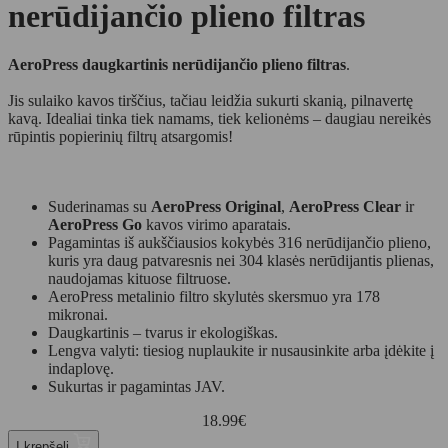
nerūdijančio plieno filtras
AeroPress daugkartinis nerūdijančio plieno filtras
.
Jis sulaiko kavos tirščius, tačiau leidžia sukurti skanią, pilnavertę
kavą. Idealiai tinka tiek namams, tiek kelionėms – daugiau nereikės
rūpintis popierinių filtrų atsargomis!
Suderinamas su
AeroPress Original
,
AeroPress Clear
ir
AeroPress Go
kavos virimo aparatais.
Pagamintas iš aukščiausios kokybės 316 nerūdijančio plieno,
kuris yra daug patvaresnis nei 304 klasės nerūdijantis plienas,
naudojamas kituose filtruose.
AeroPress metalinio filtro skylutės skersmuo yra 178
mikronai.
Daugkartinis – tvarus ir ekologiškas.
Lengva valyti: tiesiog nuplaukite ir nusausinkite arba įdėkite į
indaplovę.
Sukurtas ir pagamintas JAV.
18.99
€
Į krepšelį