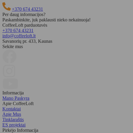
+370 674 43231
Per daug informacijos?
Paskambinkite, juk paklausti nieko nekainuoja!
CoffeeLoft parduotuvės
+370 674 43231
info@coffeeloft.lt
Savanorių pr. 433, Kaunas
Sekite mus
Informacija
Mano Paskyra
Apie CoffeeLoft
Kontaktai
Apie Mus
Tinklaraštis
ES projektai
Pirkėjo Informacija