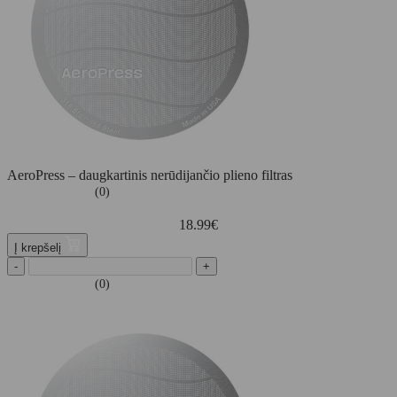
AeroPress – daugkartinis nerūdijančio plieno filtras
(0)
18.99
€
Į krepšelį
-
+
(0)