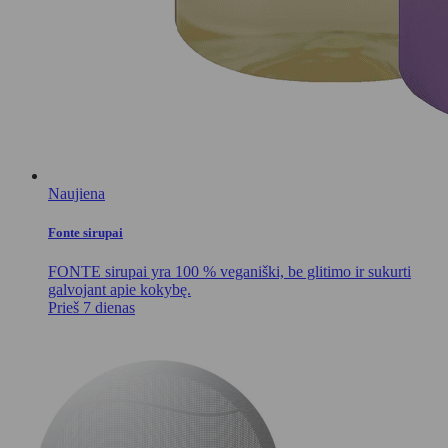
Naujiena
Fonte sirupai
FONTE sirupai yra 100 % veganiški, be glitimo ir sukurti
galvojant apie kokybę.
Prieš 7 dienas