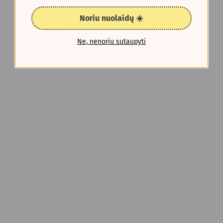
Noriu nuolaidų ☀️
Ne, nenoriu sutaupyti