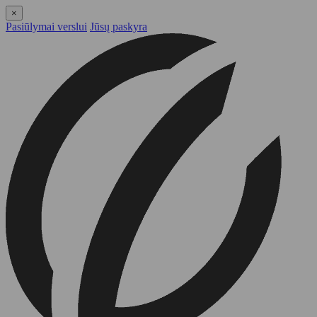
×
Pasiūlymai verslui
Jūsų paskyra