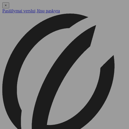
×
Pasiūlymai verslui
Jūsų paskyra