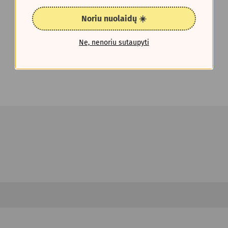
Noriu nuolaidų ☀️
Ne, nenoriu sutaupyti