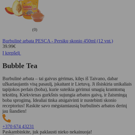
(0)
Burbulinė arbata PESCA - Persikų skonio 450ml (12 vnt.)
39.99
€
Į krepšelį
Bubble Tea
Burbulinė arbata – tai gaivus gėrimas, kilęs iš Taivano, dabar
užkariaujantis visą pasaulį, įskaitant ir Lietuvą. Ji išsiskiria unikaliais
tapijokos perlais (boba), kurie suteikia gėrimui smagią kramtomą
tekstūrą. Kiekvienas gurkšnis sujungia arbatos gaivą, ir žaismingą
boba sprogimą. Idealiai tinka atsigaivinti ir nustebinti skonio
receptorius! Raskite savo mėgstamiausią burbulinės arbatos derinį
jau šiandien!
+370 674 43231
Paskambinkite, juk paklausti nieko nekainuoja!