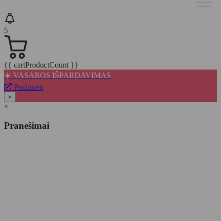
5
{{ cartProductCount }}
☀️ VASAROS IŠPARDAVIMAS
Peržiūrėti
×
×
Pranešimai