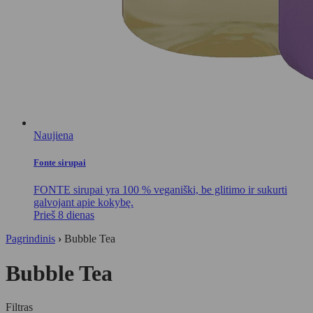
Naujiena
Fonte sirupai
FONTE sirupai yra 100 % veganiški, be glitimo ir sukurti
galvojant apie kokybę.
Prieš 8 dienas
Pagrindinis
›
Bubble Tea
Bubble Tea
Filtras