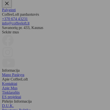
Palyginti
CoffeeLoft parduotuvės
+370 674 43231
info@coffeeloft.lt
Savanorių pr. 433, Kaunas
Sekite mus
Informacija
Mano Paskyra
Apie CoffeeLoft
Kontaktai
Apie Mus
Tinklaraštis
ES projektai
Pirkėjo Informacija
D.U.K.