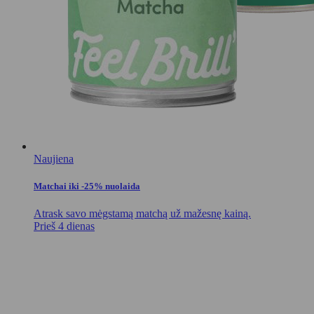
Naujiena
Matchai iki -25% nuolaida
Atrask savo mėgstamą matchą už mažesnę kainą.
Prieš 4 dienas