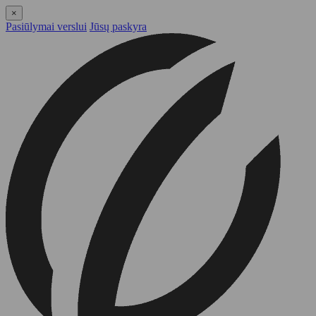
×
Pasiūlymai verslui
Jūsų paskyra