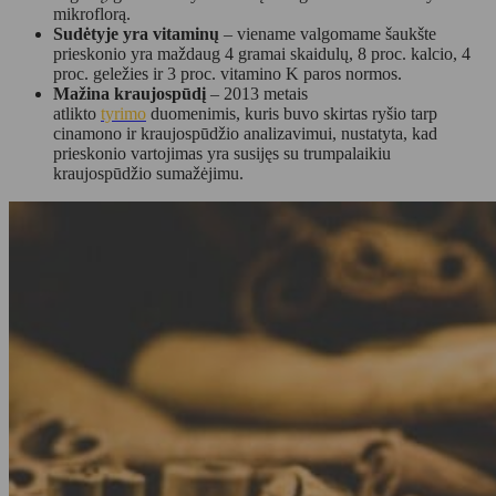
mikroflorą.
Sudėtyje yra vitaminų
– viename valgomame šaukšte
prieskonio yra maždaug 4 gramai skaidulų, 8 proc. kalcio, 4
proc. geležies ir 3 proc. vitamino K paros normos.
Mažina kraujospūdį
– 2013 metais
atlikto
tyrimo
duomenimis, kuris buvo skirtas ryšio tarp
cinamono ir kraujospūdžio analizavimui, nustatyta, kad
prieskonio vartojimas yra susijęs su trumpalaikiu
kraujospūdžio sumažėjimu.