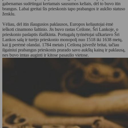
gabenamas sudėtingai kertamais sausumos keliais, dėl to buvo itin
brangus. Labai greitai šis prieskonis tapo prabangos ir aukšto statuso
ženklu.
Vėliau, dėl itin išaugusios paklausos, Europos keliautojai ėmė
ieškoti cinamono šaltinio. Jis buvo rastas Ceilone, Šri Lankoje, o
prieskonio paslaptis išaiškinta. Portugalų tyrinėtojai užkariavo Šri
Lankos salą ir turėjo prieskonio monopolį nuo 1518 iki 1638 metų,
kai jį perėmė olandai. 1784 metais į Ceiloną įsiveržė britai, tačiau
ilgainiui prabangus prieskonis prarado savo aukštą kainą ir paklausą,
nes buvo imtas auginti ir kitose pasaulio vietose.