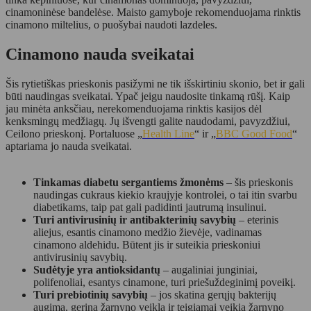
cinamoninėse bandelėse. Maisto gamyboje rekomenduojama rinktis
cinamono miltelius, o puošybai naudoti lazdeles.
Cinamono nauda sveikatai
Šis rytietiškas prieskonis pasižymi ne tik išskirtiniu skonio, bet ir gali
būti naudingas sveikatai. Ypač jeigu naudosite tinkamą rūšį. Kaip
jau minėta anksčiau, nerekomenduojama rinktis kasijos dėl
kenksmingų medžiagų. Jų išvengti galite naudodami, pavyzdžiui,
Ceilono prieskonį. Portaluose „
Health Line
“ ir „
BBC Good Food
“
aptariama jo nauda sveikatai.
Tinkamas diabetu sergantiems žmonėms
– šis prieskonis
naudingas cukraus kiekio kraujyje kontrolei, o tai itin svarbu
diabetikams, taip pat gali padidinti jautrumą insulinui.
Turi antivirusinių ir antibakterinių savybių
– eterinis
aliejus, esantis cinamono medžio žievėje, vadinamas
cinamono aldehidu. Būtent jis ir suteikia prieskoniui
antivirusinių savybių.
Sudėtyje yra antioksidantų
– augaliniai junginiai,
polifenoliai, esantys cinamone, turi priešuždeginimį poveikį.
Turi prebiotinių savybių
– jos skatina gerųjų bakterijų
augimą, gerina žarnyno veiklą ir teigiamai veikia žarnyno