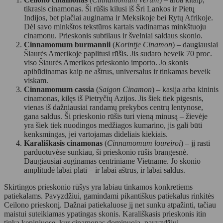
tikrasis cinamonas. Ši rūšis kilusi iš Šri Lankos ir Pietų
Indijos, bet plačiai auginama ir Meksikoje bei Rytų Afrikoje.
Dėl savo minkštos tekstūros kartais vadinamas minkštuoju
cinamonu. Prieskonis subtilaus ir švelniai saldaus skonio.
Cinnamomum burmannii
(
Korintje Cinamon
) – daugiausiai
Šiaurės Amerikoje paplitusi rūšis. Jis sudaro beveik 70 proc.
viso Šiaurės Amerikos prieskonio importo. Jo skonis
apibūdinamas kaip ne aštrus, universalus ir tinkamas beveik
viskam.
Cinnamomum cassia
(
Saigon Cinamon
) – kasija arba kininis
cinamonas, kilęs iš Pietryčių Azijos. Jis šiek tiek pigesnis,
vienas iš dažniausiai randamų prekybos centrų lentynose,
gana saldus. Ši prieskonio rūšis turi vieną minusą – žievėje
yra šiek tiek nuodingos medžiagos kumarino, jis gali būti
kenksmingas, jei vartojamas dideliais kiekiais.
Karališkasis cinamonas
(
Cinnamomum loureiroi
) – jį rasti
parduotuvėse sunkiau, ši prieskonio rūšis brangesnė.
Daugiausiai auginamas centriniame Vietname. Jo skonio
amplitudė labai plati – ir labai aštrus, ir labai saldus.
Skirtingos prieskonio rūšys yra labiau tinkamos konkretiems
patiekalams. Pavyzdžiui, gamindami pikantiškus patiekalus rinkitės
Ceilono prieskonį. Dažnai patiekaluose jį net sunku atpažinti, tačiau
maistui suteikiamas ypatingas skonis. Karališkasis prieskonis itin
tinka kepiniuose, kur cinamonas dominuoja, pavyzdžiui,