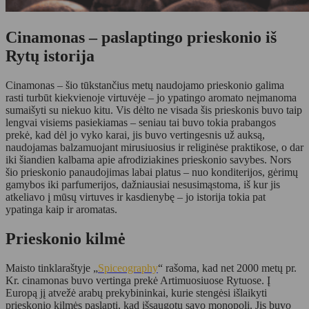
Cinamonas – paslaptingo prieskonio iš
Rytų istorija
Cinamonas – šio tūkstančius metų naudojamo prieskonio galima
rasti turbūt kiekvienoje virtuvėje – jo ypatingo aromato neįmanoma
sumaišyti su niekuo kitu. Vis dėlto ne visada šis prieskonis buvo taip
lengvai visiems pasiekiamas – seniau tai buvo tokia prabangos
prekė, kad dėl jo vyko karai, jis buvo vertingesnis už auksą,
naudojamas balzamuojant mirusiuosius ir religinėse praktikose, o dar
iki šiandien kalbama apie afrodiziakines prieskonio savybes. Nors
šio prieskonio panaudojimas labai platus – nuo konditerijos, gėrimų
gamybos iki parfumerijos, dažniausiai nesusimąstoma, iš kur jis
atkeliavo į mūsų virtuves ir kasdienybę – jo istorija tokia pat
ypatinga kaip ir aromatas.
Prieskonio kilmė
Maisto tinklaraštyje „
Spiceography
“ rašoma, kad net 2000 metų pr.
Kr. cinamonas buvo vertinga prekė Artimuosiuose Rytuose. Į
Europą jį atvežė arabų prekybininkai, kurie stengėsi išlaikyti
prieskonio kilmės paslaptį, kad išsaugotų savo monopolį. Jis buvo