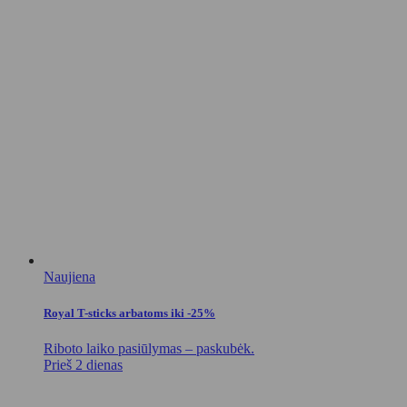
Naujiena
Royal T-sticks arbatoms iki -25%
Riboto laiko pasiūlymas – paskubėk.
Prieš 2 dienas