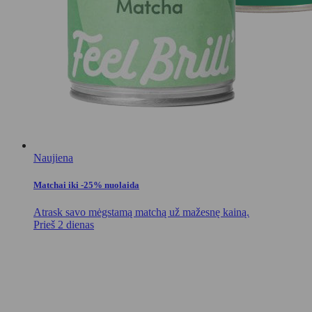
Naujiena
Matchai iki -25% nuolaida
Atrask savo mėgstamą matchą už mažesnę kainą.
Prieš 2 dienas