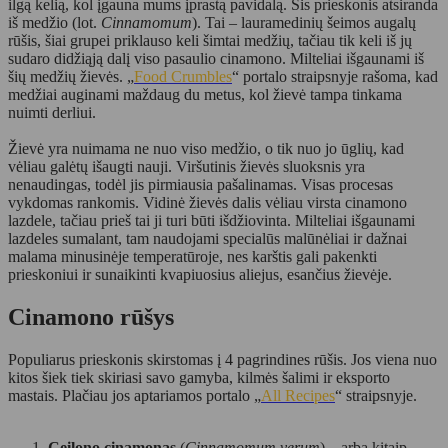
ilgą kelią, kol įgauna mums įprastą pavidalą. Šis prieskonis atsiranda
iš medžio (lot.
Cinnamomum
). Tai – lauramedinių šeimos augalų
rūšis, šiai grupei priklauso keli šimtai medžių, tačiau tik keli iš jų
sudaro didžiąją dalį viso pasaulio cinamono. Milteliai išgaunami iš
šių medžių žievės. „
Food Crumbles
“ portalo straipsnyje rašoma, kad
medžiai auginami maždaug du metus, kol žievė tampa tinkama
nuimti derliui.
Žievė yra nuimama ne nuo viso medžio, o tik nuo jo ūglių, kad
vėliau galėtų išaugti nauji. Viršutinis žievės sluoksnis yra
nenaudingas, todėl jis pirmiausia pašalinamas. Visas procesas
vykdomas rankomis. Vidinė žievės dalis vėliau virsta cinamono
lazdele, tačiau prieš tai ji turi būti išdžiovinta. Milteliai išgaunami
lazdeles sumalant, tam naudojami specialūs malūnėliai ir dažnai
malama minusinėje temperatūroje, nes karštis gali pakenkti
prieskoniui ir sunaikinti kvapiuosius aliejus, esančius žievėje.
Cinamono rūšys
Populiarus prieskonis skirstomas į 4 pagrindines rūšis. Jos viena nuo
kitos šiek tiek skiriasi savo gamyba, kilmės šalimi ir eksporto
mastais. Plačiau jos aptariamos portalo „
All Recipes
“ straipsnyje.
Ceilono cinamonas
(
Cinnamomum verum
) – arba kitaip,