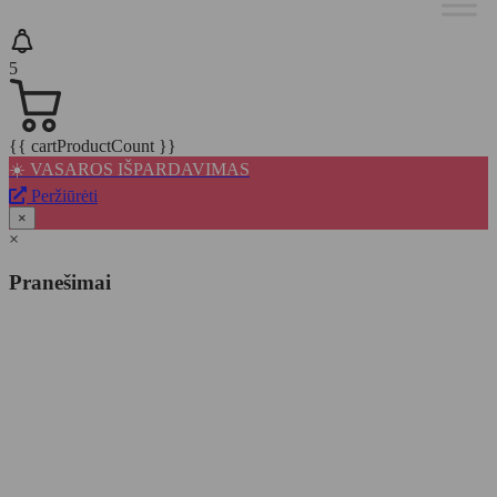
5
{{ cartProductCount }}
☀️ VASAROS IŠPARDAVIMAS
Peržiūrėti
×
×
Pranešimai