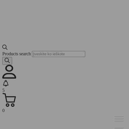
Products search
5
0