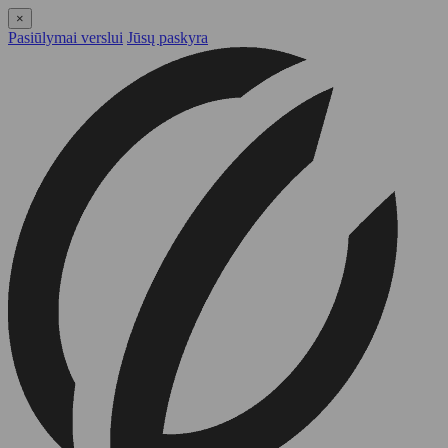
×
Pasiūlymai verslui
Jūsų paskyra