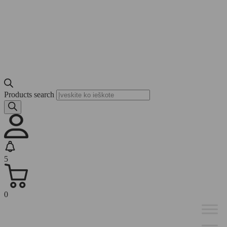
Products search
5
0