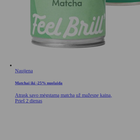
Naujiena
Matchai iki -25% nuolaida
Atrask savo mėgstamą matchą už mažesnę kainą.
Prieš 2 dienas