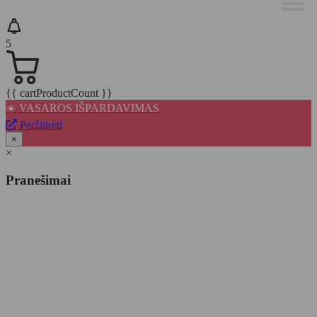
5
{{ cartProductCount }}
☀️ VASAROS IŠPARDAVIMAS
Peržiūrėti
×
×
Pranešimai