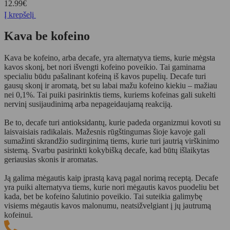
12.99
€
Į krepšelį
Kava be kofeino
Kava be kofeino, arba decafe, yra alternatyva tiems, kurie mėgsta
kavos skonį, bet nori išvengti kofeino poveikio. Tai gaminama
specialiu būdu pašalinant kofeiną iš kavos pupelių. Decafe turi
gausų skonį ir aromatą, bet su labai mažu kofeino kiekiu – mažiau
nei 0,1%. Tai puiki pasirinktis tiems, kuriems kofeinas gali sukelti
nervinį susijaudinimą arba nepageidaujamą reakciją.
Be to, decafe turi antioksidantų, kurie padeda organizmui kovoti su
laisvaisiais radikalais. Mažesnis rūgštingumas šioje kavoje gali
sumažinti skrandžio sudirginimą tiems, kurie turi jautrią virškinimo
sistemą. Svarbu pasirinkti kokybišką decafe, kad būtų išlaikytas
geriausias skonis ir aromatas.
Ją galima mėgautis kaip įprastą kavą pagal norimą receptą. Decafe
yra puiki alternatyva tiems, kurie nori mėgautis kavos puodeliu bet
kada, bet be kofeino šalutinio poveikio. Tai suteikia galimybę
visiems mėgautis kavos malonumu, neatsižvelgiant į jų jautrumą
kofeinui.