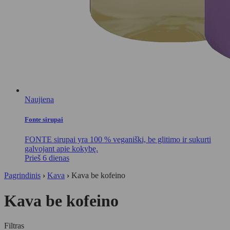
Naujiena
Fonte sirupai
FONTE sirupai yra 100 % veganiški, be glitimo ir sukurti
galvojant apie kokybę.
Prieš 6 dienas
Pagrindinis
›
Kava
›
Kava be kofeino
Kava be kofeino
Filtras