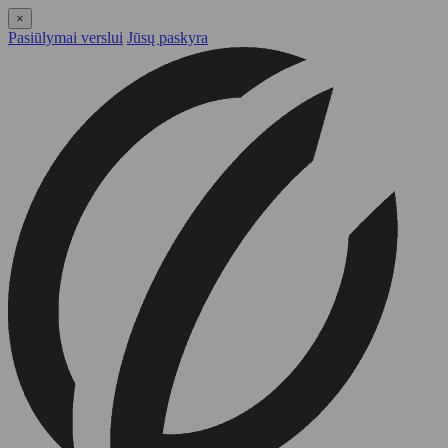
×
Pasiūlymai verslui
Jūsų paskyra