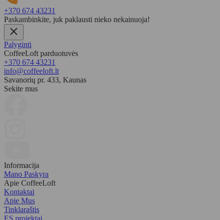
+370 674 43231
Paskambinkite, juk paklausti nieko nekainuoja!
Palyginti
CoffeeLoft parduotuvės
+370 674 43231
info@coffeeloft.lt
Savanorių pr. 433, Kaunas
Sekite mus
Informacija
Mano Paskyra
Apie CoffeeLoft
Kontaktai
Apie Mus
Tinklaraštis
ES projektai