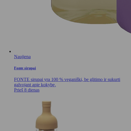
Naujiena
Fonte sirupai
FONTE sirupai yra 100 % veganiški, be glitimo ir sukurti
galvojant apie kokybę.
Prieš 8 dienas