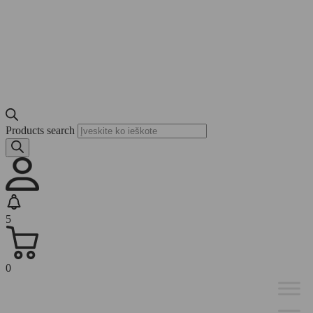
Products search
5
0