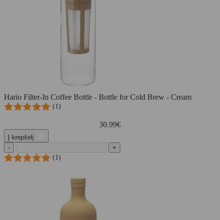
Hario Filter-In Coffee Bottle - Bottle for Cold Brew - Cream
(1)
30.99
€
Į krepšelį
-
+
(1)