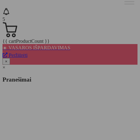
5
{{ cartProductCount }}
☀️ VASAROS IŠPARDAVIMAS
Peržiūrėti
×
×
Pranešimai