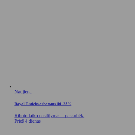
Naujiena
Royal T-sticks arbatoms iki -25%
Riboto laiko pasiūlymas – paskubėk.
Prieš 4 dienas