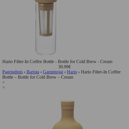
Hario Filter-In Coffee Bottle - Bottle for Cold Brew - Cream
30.99
€
Pagrindinis
›
Barista
›
Gamintojai
›
Hario
›
Hario Filter-In Coffee
Bottle – Bottle for Cold Brew – Cream
<
>