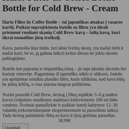
Bottle for Cold Brew - Cream
Hario Filter-In Coffee Bottle – tai japoniškas atsakas į vasaros
karštį. Puikiai suprojektuota butelis su filtru yra ideali
priemonė ruošiant skanią Cold Brew kavą – šaltą kavą, kuri
tikrai numalšins jūsų troškulį.
Kava, paruošta šiuo būdu, turi labai švelnų skonį, yra mažai riebi ir
mažai karti, be to, ją galima laikyti kelias dienas be jokio skonio
pablogėjimo.
Butelis turi paprastą ir elegantišką kūną – jis taps įdomiu akcentu bet
kurioje virtuvėje. Pagamintas iš japoniško stiklo ir silikono, butelis
yra aprūpintas smulkiu plastiko filtru, kuris užtikrina, kad kava būtų
be jokių tirščių, o visa sistema lengvai prižiūrima.
Norint paruošti Cold Brew, tiesiog į filtrą supilkite 5–6 g maltos
kavos (vidutinio smulkumo malimas) kiekvieniems 100 ml šalto
vandens. Švelniai pamaišykite ir palikite butelį šaldytuve 12–30
valandų (rekomenduojame eksperimentuoti su paruošimo laiku).
Tada tiesiog pašalinkite filtrą su kava ir jūsų gėrimas paruoštas.
30.99
€
Į krepšelį