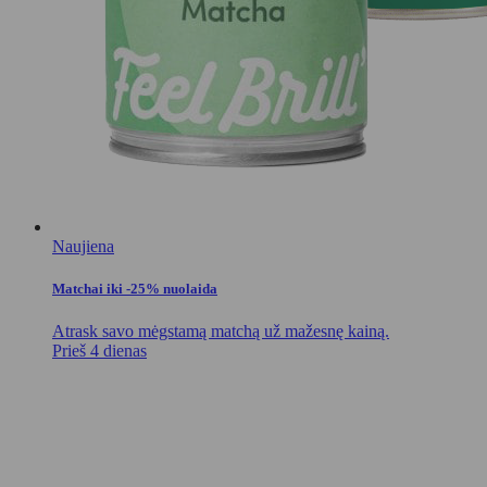
Naujiena
Matchai iki -25% nuolaida
Atrask savo mėgstamą matchą už mažesnę kainą.
Prieš 4 dienas