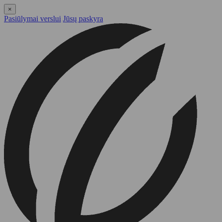
×
Pasiūlymai verslui
Jūsų paskyra